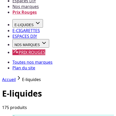
Espaces DIY
Nos marques
Prix Rouges
E-LIQUIDES
E-CIGARETTES
ESPACES DIY
NOS MARQUES
PRIX ROUGES
Toutes nos marques
Plan du site
Accueil
E-liquides
E-liquides
175
produit
s