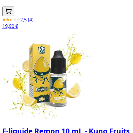
2,5
(
4
)
19,90 €
E-liquide Remon 10 mL - Kung Fruits