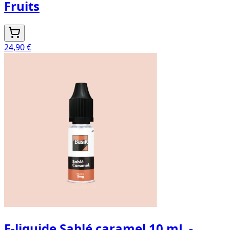
Fruits
24,90 €
E-liquide Sablé caramel 10 mL -