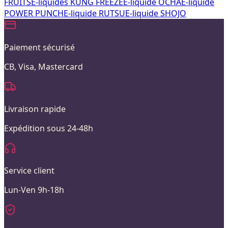
FRUITS
E-liquides KUNG FREEZE
E-liquide OCHA
E-liquide
POWER PUNCH
E-liquide RUTSU
E-liquide SHOJO
Paiement sécurisé
CB, Visa, Mastercard
Livraison rapide
Expédition sous 24-48h
Service client
Lun-Ven 9h-18h