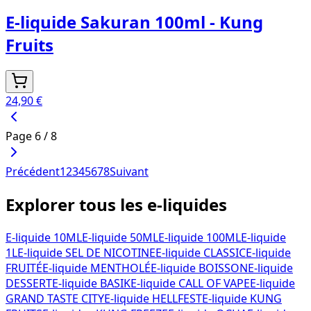
E-liquide Sakuran 100ml - Kung
Fruits
24,90 €
Page
6
/
8
Précédent
1
2
3
4
5
6
7
8
Suivant
Explorer tous les e-liquides
E-liquide 10ML
E-liquide 50ML
E-liquide 100ML
E-liquide
1L
E-liquide SEL DE NICOTINE
E-liquide CLASSIC
E-liquide
FRUITÉ
E-liquide MENTHOLÉ
E-liquide BOISSON
E-liquide
DESSERT
E-liquide BASIK
E-liquide CALL OF VAPE
E-liquide
GRAND TASTE CITY
E-liquide HELLFEST
E-liquide KUNG