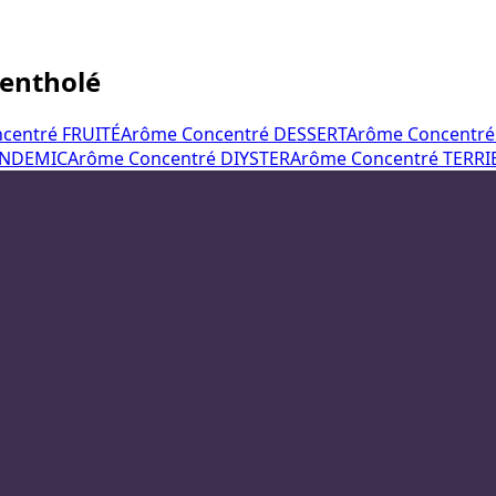
mentholé
centré FRUITÉ
Arôme Concentré DESSERT
Arôme Concentré
ANDEMIC
Arôme Concentré DIYSTER
Arôme Concentré TERR