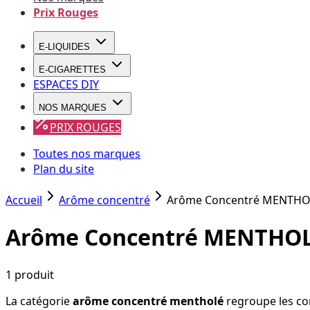
Prix Rouges
E-LIQUIDES
E-CIGARETTES
ESPACES DIY
NOS MARQUES
PRIX ROUGES
Toutes nos marques
Plan du site
Accueil
Arôme concentré
Arôme Concentré MENTHO
Arôme Concentré MENTHO
1
produit
La catégorie
arôme concentré mentholé
regroupe les co