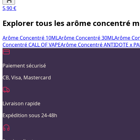
5,90 €
Explorer tous les arôme concentré 
Arôme Concentré 10ML
Arôme Concentré 30ML
Arôme Con
Concentré CALL OF VAPE
Arôme Concentré ANTIDOTE x P
Paiement sécurisé
CB, Visa, Mastercard
Livraison rapide
Expédition sous 24-48h