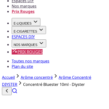
Espaces DIY
Nos marques
Prix Rouges
E-LIQUIDES
E-CIGARETTES
ESPACES DIY
NOS MARQUES
PRIX ROUGES
Toutes nos marques
Plan du site
Accueil
Arôme concentré
Arôme Concentré
DIYSTER
Concentré Bluester 10ml - Diyster