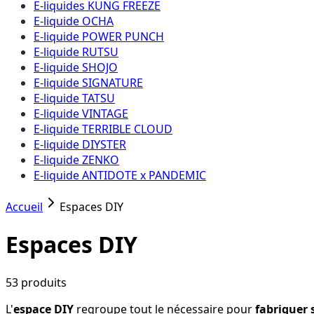
E-liquides KUNG FREEZE
E-liquide OCHA
E-liquide POWER PUNCH
E-liquide RUTSU
E-liquide SHOJO
E-liquide SIGNATURE
E-liquide TATSU
E-liquide VINTAGE
E-liquide TERRIBLE CLOUD
E-liquide DIYSTER
E-liquide ZENKO
E-liquide ANTIDOTE x PANDEMIC
Accueil
Espaces DIY
Espaces DIY
53
produit
s
L'
espace DIY
regroupe tout le nécessaire pour
fabriquer 