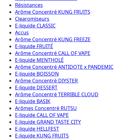
Résistances
Arôme Concentré KUNG FRUITS
Clearomiseurs
E-liquide CLASSIC
Accus
Arôme Concentré KUNG FREEZE
E-liquide FRUITÉ
Arôme Concentré CALL OF VAPE
E-liquide MENTHOLÉ
Arôme Concentré ANTIDOTE x PANDEMIC
E-liquide BOISSON
Arôme Concentré DIYSTER
E-liquide DESSERT
Arôme Concentré TERRIBLE CLOUD
E-liquide BASIK
Arômes Concentré RUTSU
E-liquide CALL OF VAPE
E-liquide GRAND TASTE CITY
E-liquide HELLFEST
E-liquide KUNG FRUITS