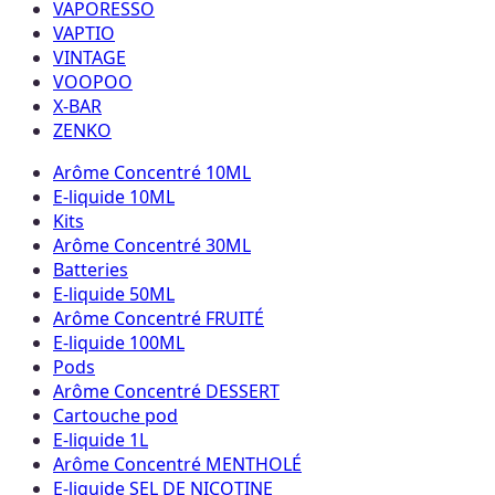
VAPORESSO
VAPTIO
VINTAGE
VOOPOO
X-BAR
ZENKO
Arôme Concentré 10ML
E-liquide 10ML
Kits
Arôme Concentré 30ML
Batteries
E-liquide 50ML
Arôme Concentré FRUITÉ
E-liquide 100ML
Pods
Arôme Concentré DESSERT
Cartouche pod
E-liquide 1L
Arôme Concentré MENTHOLÉ
E-liquide SEL DE NICOTINE