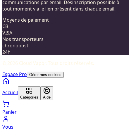
communications par email. Désinscription possible à
tout moment via le lien présent dans chaque email.
Moyens de paiement
CB
VISA
Nos transporteurs
chronopost
24h
©
2026
Cloud Vapor
. Tous droits réservés.
Espace Pro
Gérer mes cookies
Accueil
Catégories
Aide
Panier
Vous