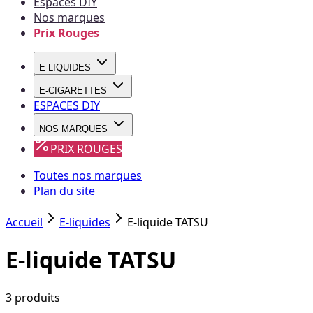
Espaces DIY
Nos marques
Prix Rouges
E-LIQUIDES
E-CIGARETTES
ESPACES DIY
NOS MARQUES
PRIX ROUGES
Toutes nos marques
Plan du site
Accueil
E-liquides
E-liquide TATSU
E-liquide TATSU
3
produit
s