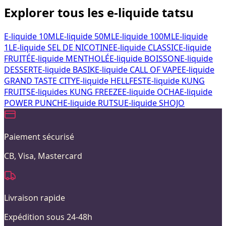
Explorer tous les e-liquide tatsu
E-liquide 10ML
E-liquide 50ML
E-liquide 100ML
E-liquide
1L
E-liquide SEL DE NICOTINE
E-liquide CLASSIC
E-liquide
FRUITÉ
E-liquide MENTHOLÉ
E-liquide BOISSON
E-liquide
DESSERT
E-liquide BASIK
E-liquide CALL OF VAPE
E-liquide
GRAND TASTE CITY
E-liquide HELLFEST
E-liquide KUNG
FRUITS
E-liquides KUNG FREEZE
E-liquide OCHA
E-liquide
POWER PUNCH
E-liquide RUTSU
E-liquide SHOJO
Paiement sécurisé
CB, Visa, Mastercard
Livraison rapide
Expédition sous 24-48h