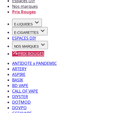
Espaces DIY
Nos marques
Prix Rouges
E-LIQUIDES
E-CIGARETTES
ESPACES DIY
NOS MARQUES
PRIX ROUGES
ANTIDOTE x PANDEMIC
ARTERY
ASPIRE
BASIK
BD VAPE
CALL OF VAPE
DIYSTER
DOTMOD
DOVPO