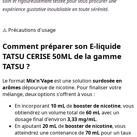
soin et rigoureusement testée pour vous procurer une
expérience gustative inoubliable en toute sérénité.
⚠️ Précautions d'usage
Comment préparer son E-liquide
TATSU CERISE 50ML de la gamme
TATSU ?
Le format
Mix'n'Vape
est une solution
surdosée en
arômes
dépourvue de nicotine. Pour finaliser votre
mélange, deux options s'offrent à vous :
En incorporant
10 mL
de
booster de nicotine
, vous
obtiendrez un volume total de
60 mL
avec un
dosage final d'environ
3,33 mg/mL
.
En ajoutant
20 mL
de
booster de nicotine
, vous
atteindrez une contenance de
70 mL
pour un taux