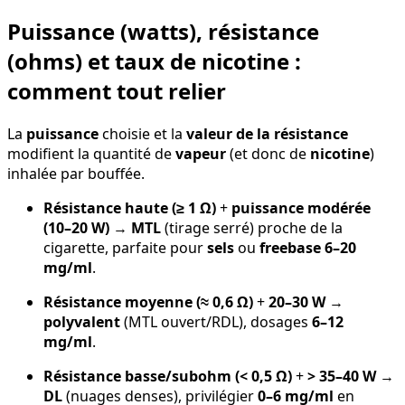
Puissance (watts), résistance
(ohms) et taux de nicotine :
comment tout relier
La
puissance
choisie et la
valeur de la résistance
modifient la quantité de
vapeur
(et donc de
nicotine
)
inhalée par bouffée.
Résistance haute (≥ 1 Ω)
+
puissance modérée
(10–20 W)
→
MTL
(tirage serré) proche de la
cigarette, parfaite pour
sels
ou
freebase 6–20
mg/ml
.
Résistance moyenne (≈ 0,6 Ω)
+
20–30 W
→
polyvalent
(MTL ouvert/RDL), dosages
6–12
mg/ml
.
Résistance basse/subohm (< 0,5 Ω)
+
> 35–40 W
→
DL
(nuages denses), privilégier
0–6 mg/ml
en