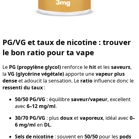
PG/VG et taux de nicotine : trouver
le bon ratio pour ta vape
Le
PG (propylène glycol)
renforce le
hit
et les
saveurs
,
la
VG (glycérine végétale)
apporte une
vapeur plus
dense
et adoucit la sensation. Le
ratio
influence donc le
ressenti du taux
:
50/50 PG/VG
: équilibre
saveur/vapeur
, excellent
avec
6–12 mg/ml
.
30/70 PG/VG
: plus
doux
et
vaporeux
, idéal avec
0–
6 mg/ml
en
DL
.
Sels de nicotine
: souvent en
50/50
pour les
pods