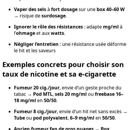
Vaper des sels
à
fort dosage
sur une
box 40–60 W
→ risque de
surdosage
.
Ignorer le rôle des résistances
: adapte
mg/ml
à
l’
ohmage
et aux
watts
.
Négliger l’entretien
: une résistance usée déforme
le hit et les saveurs
Exemples concrets pour choisir son
taux de nicotine et sa e-cigarette
Fumeur 20 cig./jour
, envie d’un geste proche du
tabac →
Pod MTL
,
sels 20 mg/ml
ou
freebase 16–
18 mg/ml
en
50/50
.
Fumeur 8 cig./jour
, envie d’un hit net sans excès →
Tube
ou
pod polyvalent
,
6–9 mg/ml
en
50/50
.
Ancien fumeur fan de gros nuages
→
Box