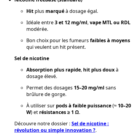
Hit
plus
marqué
à dosage égal.
Idéale entre
3 et 12 mg/ml
,
vape MTL ou RDL
modérée.
Bon choix pour les fumeurs
faibles à moyens
qui veulent un hit présent.
Sel de nicotine
Absorption plus rapide
,
hit plus doux
à
dosage élevé.
Permet des dosages
15–20 mg/ml
sans
brûlure de gorge.
À utiliser sur
pods à faible puissance
(≈
10–20
W
) et
résistances ≥ 1 Ω
.
Découvre notre dossier :
Sel de nicotine :
révolution ou simple innovation ?
.