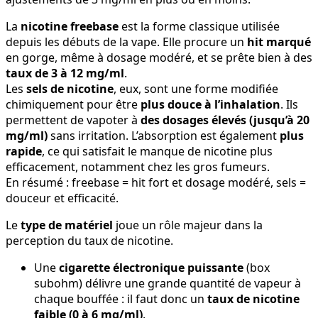
La
nicotine freebase
est la forme classique utilisée
depuis les débuts de la vape. Elle procure un
hit marqué
en gorge, même à dosage modéré, et se prête bien à des
taux de 3 à 12 mg/ml
.
Les
sels de nicotine
, eux, sont une forme modifiée
chimiquement pour être
plus douce à l’inhalation
. Ils
permettent de vapoter à
des dosages élevés (jusqu’à 20
mg/ml)
sans irritation. L’absorption est également
plus
rapide
, ce qui satisfait le manque de nicotine plus
efficacement, notamment chez les gros fumeurs.
En résumé : freebase = hit fort et dosage modéré, sels =
douceur et efficacité.
Le
type de matériel
joue un rôle majeur dans la
perception du taux de nicotine.
Une
cigarette électronique puissante
(box
subohm) délivre une grande quantité de vapeur à
chaque bouffée : il faut donc un
taux de nicotine
faible (0 à 6 mg/ml)
.