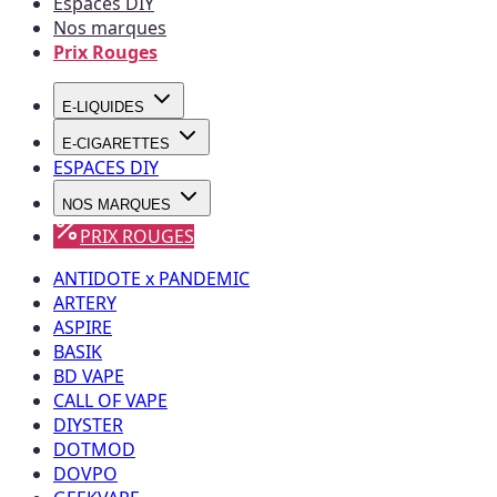
Espaces DIY
Nos marques
Prix Rouges
E-LIQUIDES
E-CIGARETTES
ESPACES DIY
NOS MARQUES
PRIX ROUGES
ANTIDOTE x PANDEMIC
ARTERY
ASPIRE
BASIK
BD VAPE
CALL OF VAPE
DIYSTER
DOTMOD
DOVPO