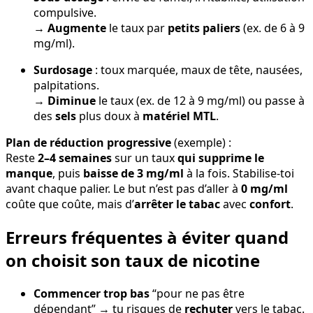
compulsive.
→
Augmente
le taux par
petits paliers
(ex. de 6 à 9
mg/ml).
Surdosage
: toux marquée, maux de tête, nausées,
palpitations.
→
Diminue
le taux (ex. de 12 à 9 mg/ml) ou passe à
des
sels
plus doux à
matériel MTL
.
Plan de réduction progressive
(exemple) :
Reste
2–4 semaines
sur un taux
qui supprime le
manque
, puis
baisse de 3 mg/ml
à la fois. Stabilise-toi
avant chaque palier. Le but n’est pas d’aller à
0 mg/ml
coûte que coûte, mais d’
arrêter le tabac
avec
confort
.
Erreurs fréquentes à éviter quand
on choisit son taux de nicotine
Commencer trop bas
“pour ne pas être
dépendant” → tu risques de
rechuter
vers le tabac.