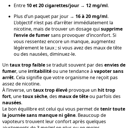
Entre
10 et 20 cigarettes/jour
→
12 mg/ml
.
Plus d’un paquet par jour →
16 à 20 mg/ml
.
L’objectif n’est pas d’arrêter immédiatement la
nicotine, mais de trouver un dosage qui
supprime
l’envie de fumer
sans provoquer d’inconfort. Si
vous ressentez encore un manque, augmentez
légèrement le taux ; si vous avez des maux de tête
ou des nausées, diminuez-le.
Un
taux trop faible
se traduit souvent par des
envies de
fumer
, une
irritabilité
ou une tendance à
vapoter sans
arrêt
. Cela signifie que votre organisme ne reçoit pas
assez de nicotine.
À l’inverse, un
taux trop élevé
provoque un
hit trop
fort
, une
toux sèche
, des
maux de tête
ou parfois des
nausées
.
Le bon équilibre est celui qui vous permet de
tenir toute
la journée sans manque ni gêne
. Beaucoup de
vapoteurs trouvent leur confort après quelques
ajustements de 3 mg/ml en plus ou en moins.