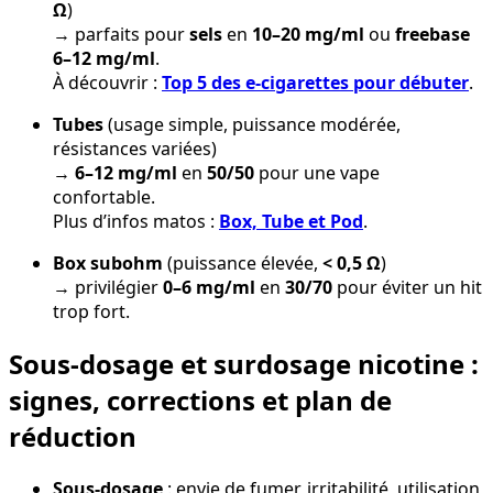
Ω
)
→ parfaits pour
sels
en
10–20 mg/ml
ou
freebase
6–12 mg/ml
.
À découvrir :
Top 5 des e-cigarettes pour débuter
.
Tubes
(usage simple, puissance modérée,
résistances variées)
→
6–12 mg/ml
en
50/50
pour une vape
confortable.
Plus d’infos matos :
Box, Tube et Pod
.
Box subohm
(puissance élevée,
< 0,5 Ω
)
→ privilégier
0–6 mg/ml
en
30/70
pour éviter un hit
trop fort.
Sous-dosage et surdosage nicotine :
signes, corrections et plan de
réduction
Sous-dosage
: envie de fumer, irritabilité, utilisation