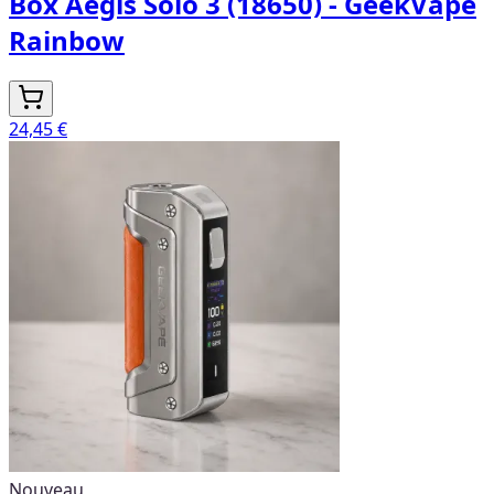
Box Aegis Solo 3 (18650) - GeekVape
Rainbow
24,45 €
Nouveau