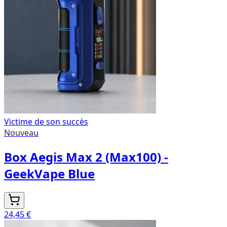
Victime de son succès
Nouveau
Box Aegis Max 2 (Max100) -
GeekVape Blue
24,45 €