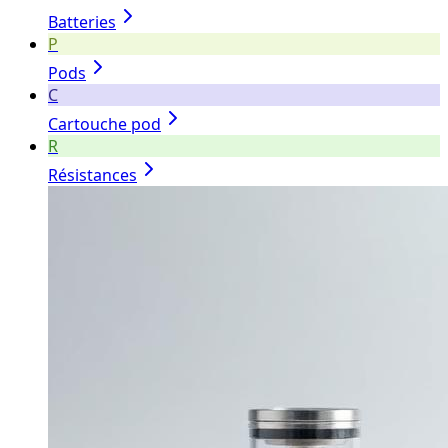
Batteries
P
Pods
C
Cartouche pod
R
Résistances