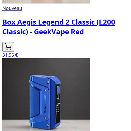
Nouveau
Box Aegis Legend 2 Classic (L200
Classic) - GeekVape Red
31,95 €