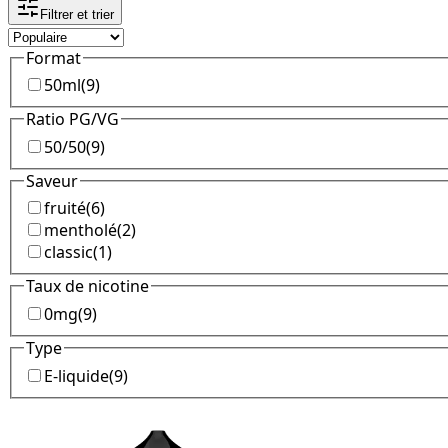
Filtrer et trier
Format
50ml
(
9
)
Ratio PG/VG
50/50
(
9
)
Saveur
fruité
(
6
)
mentholé
(
2
)
classic
(
1
)
Taux de nicotine
0mg
(
9
)
Type
E-liquide
(
9
)