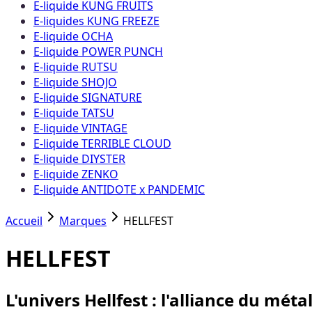
E-liquide KUNG FRUITS
E-liquides KUNG FREEZE
E-liquide OCHA
E-liquide POWER PUNCH
E-liquide RUTSU
E-liquide SHOJO
E-liquide SIGNATURE
E-liquide TATSU
E-liquide VINTAGE
E-liquide TERRIBLE CLOUD
E-liquide DIYSTER
E-liquide ZENKO
E-liquide ANTIDOTE x PANDEMIC
Accueil
Marques
HELLFEST
HELLFEST
L'univers Hellfest : l'alliance du mét