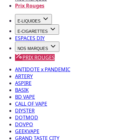
Prix Rouges
E-LIQUIDES
E-CIGARETTES
ESPACES DIY
NOS MARQUES
PRIX ROUGES
ANTIDOTE x PANDEMIC
ARTERY
ASPIRE
BASIK
BD VAPE
CALL OF VAPE
DIYSTER
DOTMOD
DOVPO
GEEKVAPE
GRAND TASTE CITY