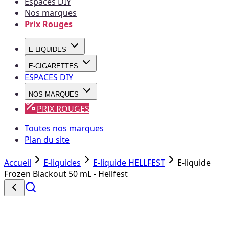
Espaces DIY
Nos marques
Prix Rouges
E-LIQUIDES
E-CIGARETTES
ESPACES DIY
NOS MARQUES
PRIX ROUGES
Toutes nos marques
Plan du site
Accueil
E-liquides
E-liquide HELLFEST
E-liquide
Frozen Blackout 50 mL - Hellfest