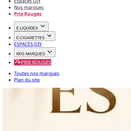
Espaces DIY
Nos marques
Prix Rouges
E-LIQUIDES
E-CIGARETTES
ESPACES DIY
NOS MARQUES
PRIX ROUGES
Toutes nos marques
Plan du site