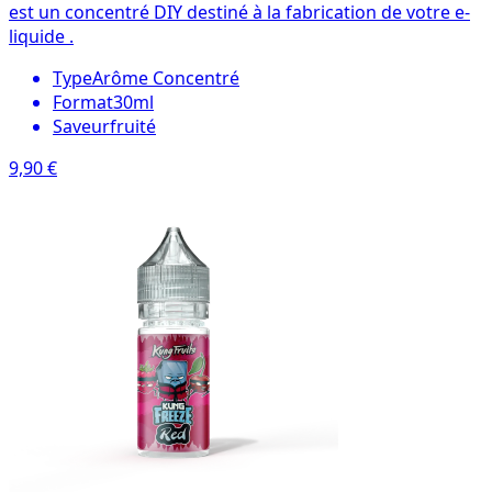
est un concentré DIY destiné à la fabrication de votre e-
liquide .
Type
Arôme Concentré
Format
30ml
Saveur
fruité
9,90 €