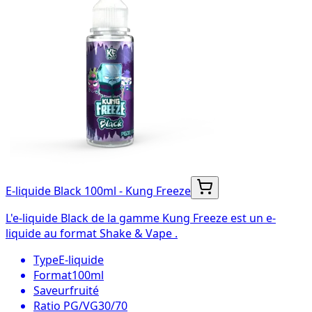
E-liquide Black 100ml - Kung Freeze
L'e-liquide Black de la gamme Kung Freeze est un e-
liquide au format Shake & Vape .
Type
E-liquide
Format
100ml
Saveur
fruité
Ratio PG/VG
30/70