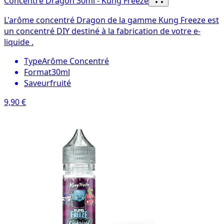
Concentré Dragon 30ml - Kung Freeze
L'arôme concentré Dragon de la gamme Kung Freeze est
un concentré DIY destiné à la fabrication de votre e-
liquide .
Type
Arôme Concentré
Format
30ml
Saveur
fruité
9,90 €