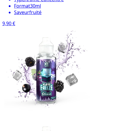
Format
30ml
Saveur
fruité
9,90 €