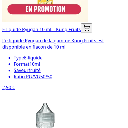
E-liquide Ryugan 10 mL - Kung Fruits
L'e-liquide Ryugan de la gamme Kung Fruits est
disponible en flacon de 10 ml.
Type
E-liquide
Format
10ml
Saveur
fruité
Ratio PG/VG
50/50
2,90 €