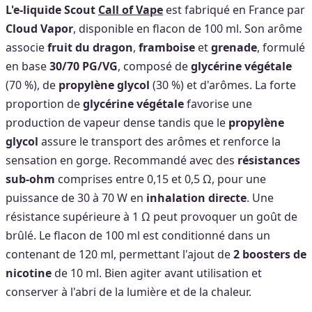
L'e-liquide Scout
Call of Vape
est fabriqué en France par
Cloud Vapor
, disponible en flacon de 100 ml. Son arôme
associe
fruit du dragon
,
framboise
et
grenade
, formulé
en base
30/70 PG/VG
, composé de
glycérine végétale
(70 %), de
propylène glycol
(30 %) et d'arômes. La forte
proportion de
glycérine végétale
favorise une
production de vapeur dense tandis que le
propylène
glycol
assure le transport des arômes et renforce la
sensation en gorge. Recommandé avec des
résistances
sub-ohm
comprises entre 0,15 et 0,5 Ω, pour une
puissance de 30 à 70 W en
inhalation directe
. Une
résistance supérieure à 1 Ω peut provoquer un goût de
brûlé. Le flacon de 100 ml est conditionné dans un
contenant de 120 ml, permettant l'ajout de
2 boosters de
nicotine
de 10 ml. Bien agiter avant utilisation et
conserver à l'abri de la lumière et de la chaleur.