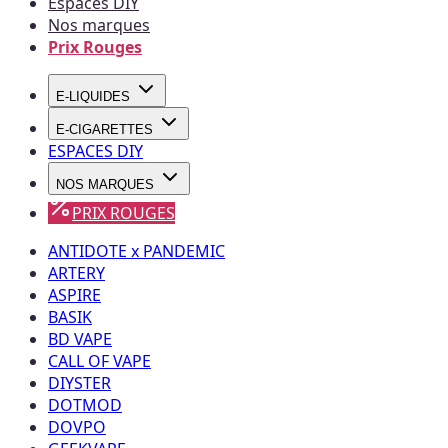
Espaces DIY
Nos marques
Prix Rouges
E-LIQUIDES
E-CIGARETTES
ESPACES DIY
NOS MARQUES
PRIX ROUGES
ANTIDOTE x PANDEMIC
ARTERY
ASPIRE
BASIK
BD VAPE
CALL OF VAPE
DIYSTER
DOTMOD
DOVPO