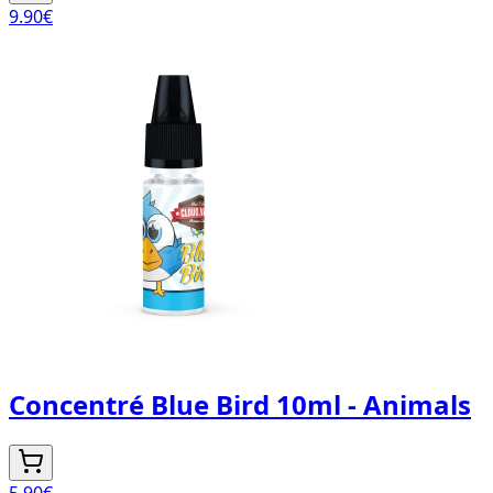
9.90
€
Concentré Blue Bird 10ml - Animals
5.90
€