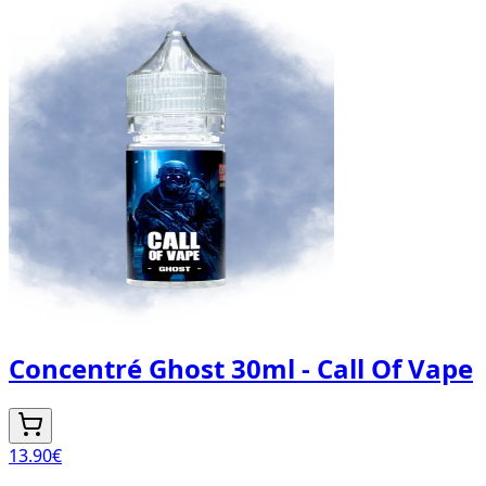
Concentré Ghost 30ml - Call Of Vape
13.90
€