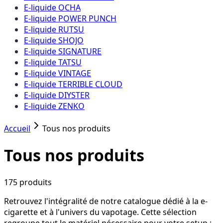
E-liquide OCHA
E-liquide POWER PUNCH
E-liquide RUTSU
E-liquide SHOJO
E-liquide SIGNATURE
E-liquide TATSU
E-liquide VINTAGE
E-liquide TERRIBLE CLOUD
E-liquide DIYSTER
E-liquide ZENKO
Accueil
Tous nos produits
Tous nos produits
175
produit
s
Retrouvez l'intégralité de notre catalogue dédié à la e-
cigarette et à l'univers du vapotage. Cette sélection
regroupe tout le matériel nécessaire pour votre setup :