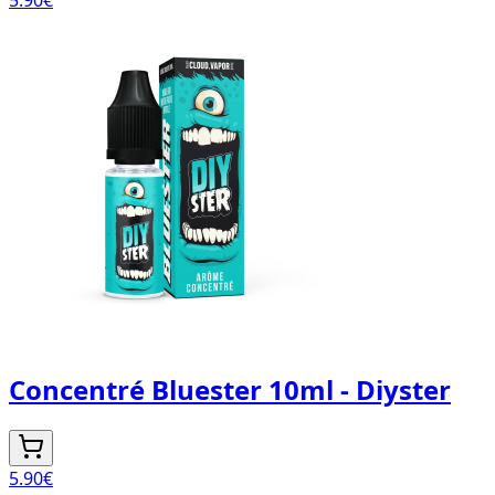
Concentré Bluester 10ml - Diyster
5.90
€