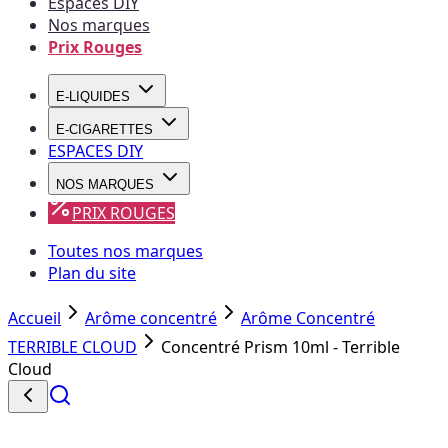
Espaces DIY
Nos marques
Prix Rouges
E-LIQUIDES
E-CIGARETTES
ESPACES DIY
NOS MARQUES
PRIX ROUGES
Toutes nos marques
Plan du site
Accueil
Arôme concentré
Arôme Concentré
TERRIBLE CLOUD
Concentré Prism 10ml - Terrible
Cloud