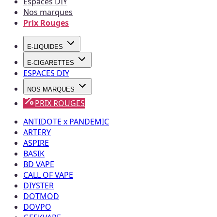
Espaces DIY
Nos marques
Prix Rouges
E-LIQUIDES
E-CIGARETTES
ESPACES DIY
NOS MARQUES
PRIX ROUGES
ANTIDOTE x PANDEMIC
ARTERY
ASPIRE
BASIK
BD VAPE
CALL OF VAPE
DIYSTER
DOTMOD
DOVPO