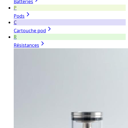
Batteries
P
Pods
C
Cartouche pod
R
Résistances