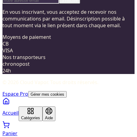
S'inscrire
En vous inscrivant, vous acceptez de recevoir nos
communications par email. Désinscription possible à
tout moment via le lien présent dans chaque email.
Moyens de paiement
CB
VISA
Nos transporteurs
chronopost
24h
©
2026
Cloud Vapor
. Tous droits réservés.
Espace Pro
Gérer mes cookies
Accueil
Catégories
Aide
Panier