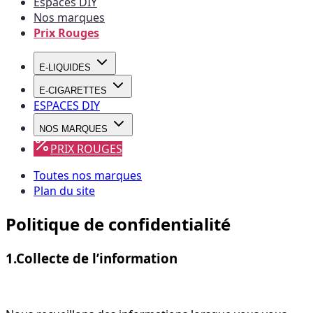
Espaces DIY
Nos marques
Prix Rouges
E-LIQUIDES
E-CIGARETTES
ESPACES DIY
NOS MARQUES
PRIX ROUGES
Toutes nos marques
Plan du site
Politique de confidentialité
1.Collecte de l’information