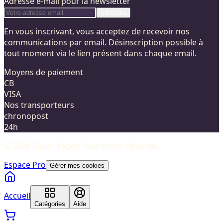
Adresse e-mail pour la newsletter
S'inscrire
En vous inscrivant, vous acceptez de recevoir nos
communications par email. Désinscription possible à
tout moment via le lien présent dans chaque email.
Moyens de paiement
CB
VISA
Nos transporteurs
chronopost
24h
©
2026
Cloud Vapor
. Tous droits réservés.
Espace Pro
Gérer mes cookies
Accueil
Catégories
Aide