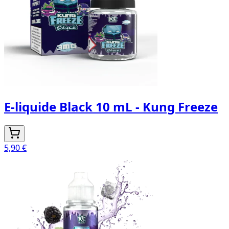
E-liquide Black 10 mL - Kung Freeze
5,90 €