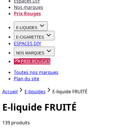
Espaces DIY
Nos marques
Prix Rouges
E-LIQUIDES
E-CIGARETTES
ESPACES DIY
NOS MARQUES
PRIX ROUGES
Toutes nos marques
Plan du site
Accueil
E-liquides
E-liquide FRUITÉ
E-liquide FRUITÉ
139
produit
s