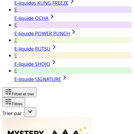
E-liquides KUNG FREEZE
E
E-liquide OCHA
E
E-liquide POWER PUNCH
E
E-liquide RUTSU
E
E-liquide SHOJO
E
E-liquide SIGNATURE
Filtrer et trier
Filtres
Trier par :