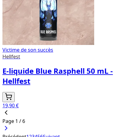
Victime de son succès
Hellfest
E-liquide Blue Rasphell 50 mL -
Hellfest
19,90 €
Page
1
/
6
Précédent
1
2
3
4
5
6
Suivant