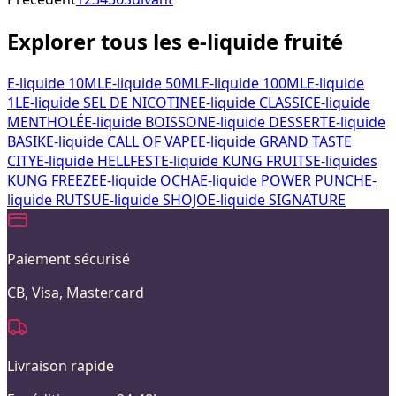
Explorer tous les e-liquide fruité
E-liquide 10ML
E-liquide 50ML
E-liquide 100ML
E-liquide
1L
E-liquide SEL DE NICOTINE
E-liquide CLASSIC
E-liquide
MENTHOLÉ
E-liquide BOISSON
E-liquide DESSERT
E-liquide
BASIK
E-liquide CALL OF VAPE
E-liquide GRAND TASTE
CITY
E-liquide HELLFEST
E-liquide KUNG FRUITS
E-liquides
KUNG FREEZE
E-liquide OCHA
E-liquide POWER PUNCH
E-
liquide RUTSU
E-liquide SHOJO
E-liquide SIGNATURE
Paiement sécurisé
CB, Visa, Mastercard
Livraison rapide