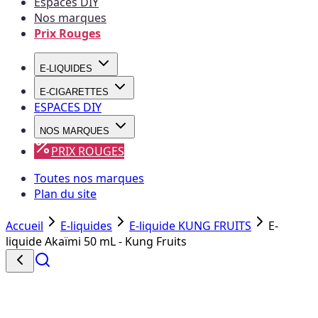
Espaces DIY
Nos marques
Prix Rouges
E-LIQUIDES
E-CIGARETTES
ESPACES DIY
NOS MARQUES
PRIX ROUGES
Toutes nos marques
Plan du site
Accueil
E-liquides
E-liquide KUNG FRUITS
E-
liquide Akaïmi 50 mL - Kung Fruits