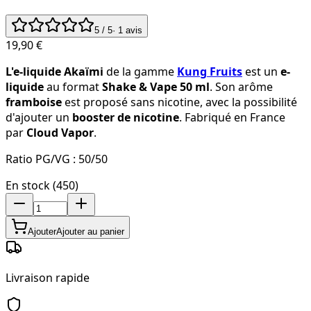
5
/ 5
·
1
avis
19,90 €
L'e-liquide Akaïmi
de la gamme
Kung Fruits
est un
e-
liquide
au format
Shake & Vape 50 ml
. Son arôme
framboise
est proposé sans nicotine, avec la possibilité
d'ajouter un
booster de nicotine
. Fabriqué en France
par
Cloud Vapor
.
Ratio PG/VG :
50/50
En stock (450)
Ajouter
Ajouter au panier
Livraison rapide