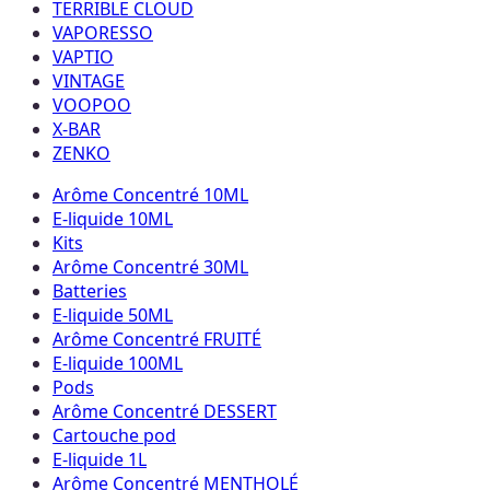
TERRIBLE CLOUD
VAPORESSO
VAPTIO
VINTAGE
VOOPOO
X-BAR
ZENKO
Arôme Concentré 10ML
E-liquide 10ML
Kits
Arôme Concentré 30ML
Batteries
E-liquide 50ML
Arôme Concentré FRUITÉ
E-liquide 100ML
Pods
Arôme Concentré DESSERT
Cartouche pod
E-liquide 1L
Arôme Concentré MENTHOLÉ