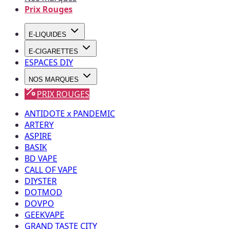
Prix Rouges
E-LIQUIDES
E-CIGARETTES
ESPACES DIY
NOS MARQUES
PRIX ROUGES
ANTIDOTE x PANDEMIC
ARTERY
ASPIRE
BASIK
BD VAPE
CALL OF VAPE
DIYSTER
DOTMOD
DOVPO
GEEKVAPE
GRAND TASTE CITY