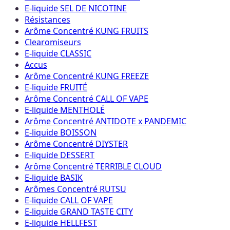
E-liquide SEL DE NICOTINE
Résistances
Arôme Concentré KUNG FRUITS
Clearomiseurs
E-liquide CLASSIC
Accus
Arôme Concentré KUNG FREEZE
E-liquide FRUITÉ
Arôme Concentré CALL OF VAPE
E-liquide MENTHOLÉ
Arôme Concentré ANTIDOTE x PANDEMIC
E-liquide BOISSON
Arôme Concentré DIYSTER
E-liquide DESSERT
Arôme Concentré TERRIBLE CLOUD
E-liquide BASIK
Arômes Concentré RUTSU
E-liquide CALL OF VAPE
E-liquide GRAND TASTE CITY
E-liquide HELLFEST