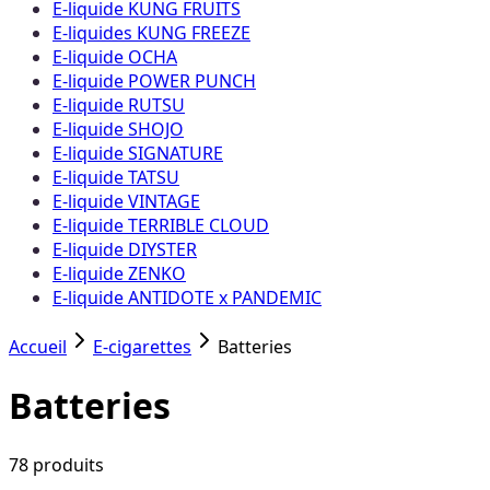
E-liquide KUNG FRUITS
E-liquides KUNG FREEZE
E-liquide OCHA
E-liquide POWER PUNCH
E-liquide RUTSU
E-liquide SHOJO
E-liquide SIGNATURE
E-liquide TATSU
E-liquide VINTAGE
E-liquide TERRIBLE CLOUD
E-liquide DIYSTER
E-liquide ZENKO
E-liquide ANTIDOTE x PANDEMIC
Accueil
E-cigarettes
Batteries
Batteries
78
produit
s