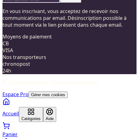
En vous inscrivant, vous acceptez de recevoir nos
communications par email. Désinscription possible à
tout moment via le lien présent dans chaque email.
Moyens de paiement
CB
VISA
Nos transporteurs
chronopost
24h
©
2026
Cloud Vapor
. Tous droits réservés.
Espace Pro
Gérer mes cookies
Accueil
Catégories
Aide
Panier