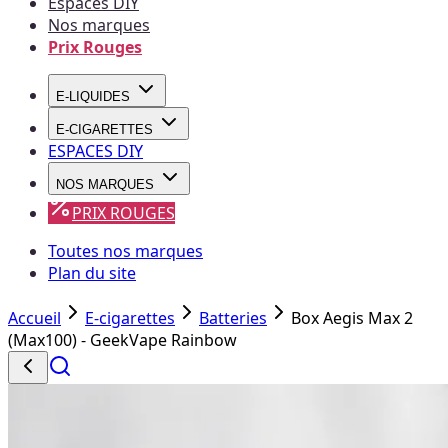
Espaces DIY
Nos marques
Prix Rouges
E-LIQUIDES
E-CIGARETTES
ESPACES DIY
NOS MARQUES
PRIX ROUGES
Toutes nos marques
Plan du site
Accueil
E-cigarettes
Batteries
Box Aegis Max 2
(Max100) - GeekVape Rainbow