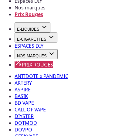
Espaces DIY
Nos marques
Prix Rouges
E-LIQUIDES
E-CIGARETTES
ESPACES DIY
NOS MARQUES
PRIX ROUGES
ANTIDOTE x PANDEMIC
ARTERY
ASPIRE
BASIK
BD VAPE
CALL OF VAPE
DIYSTER
DOTMOD
DOVPO