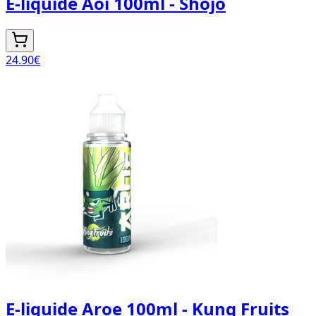
E-liquide Aoi 100ml - Shojo
24.90
€
E-liquide Aroe 100ml - Kung Fruits