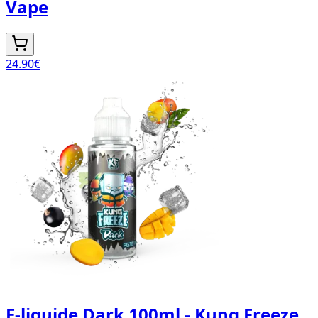
Vape
24.90
€
E-liquide Dark 100ml - Kung Freeze