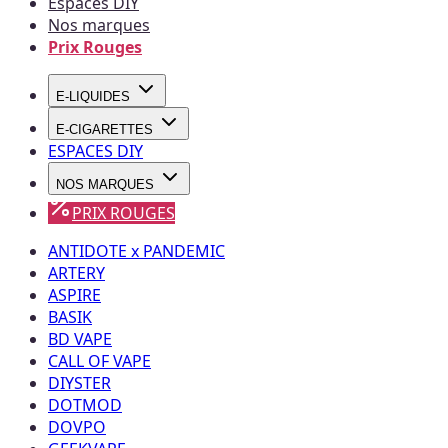
Espaces DIY
Nos marques
Prix Rouges
E-LIQUIDES
E-CIGARETTES
ESPACES DIY
NOS MARQUES
PRIX ROUGES
ANTIDOTE x PANDEMIC
ARTERY
ASPIRE
BASIK
BD VAPE
CALL OF VAPE
DIYSTER
DOTMOD
DOVPO