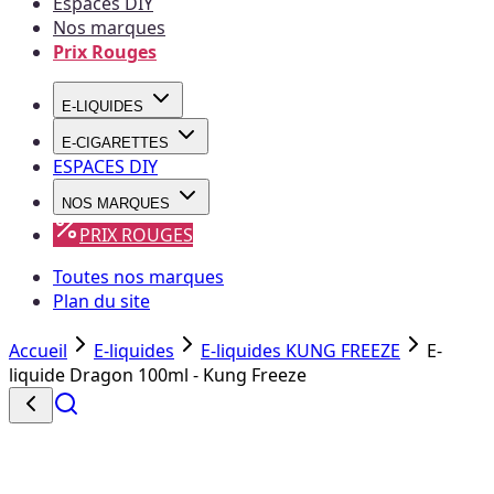
Espaces DIY
Nos marques
Prix Rouges
E-LIQUIDES
E-CIGARETTES
ESPACES DIY
NOS MARQUES
PRIX ROUGES
Toutes nos marques
Plan du site
Accueil
E-liquides
E-liquides KUNG FREEZE
E-
liquide Dragon 100ml - Kung Freeze