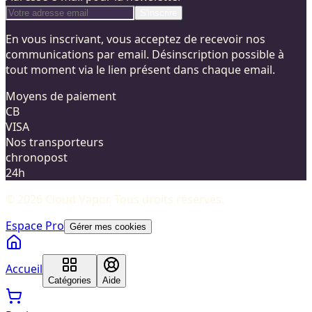
S'inscrire
En vous inscrivant, vous acceptez de recevoir nos
communications par email. Désinscription possible à
tout moment via le lien présent dans chaque email.
Moyens de paiement
CB
VISA
Nos transporteurs
chronopost
24h
©
2026
Cloud Vapor
. Tous droits réservés.
Espace Pro
Gérer mes cookies
Accueil
Catégories
Aide