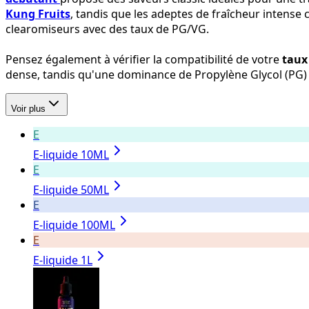
Kung Fruits
, tandis que les adeptes de fraîcheur intense 
clearomiseurs avec des taux de PG/VG.
Pensez également à vérifier la compatibilité de votre
taux
dense, tandis qu'une dominance de Propylène Glycol (PG) f
Voir plus
E
E-liquide 10ML
E
E-liquide 50ML
E
E-liquide 100ML
E
E-liquide 1L