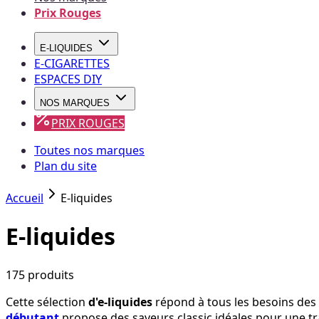
Prix Rouges
E-LIQUIDES
E-CIGARETTES
ESPACES DIY
NOS MARQUES
PRIX ROUGES
Toutes nos marques
Plan du site
Accueil
E-liquides
E-liquides
175
produit
s
Cette sélection
d'e-liquides
répond à tous les besoins des v
débutant
propose des saveurs classic idéales pour une t