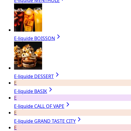
E-liquide MENTHOLÉ
E-liquide BOISSON
E-liquide DESSERT
E
E-liquide BASIK
E
E-liquide CALL OF VAPE
E
E-liquide GRAND TASTE CITY
E