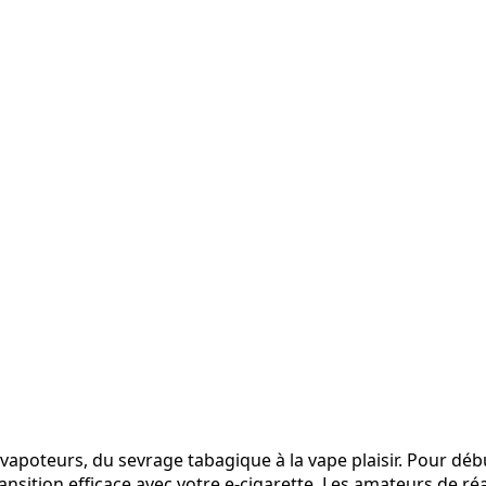
apoteurs, du sevrage tabagique à la vape plaisir. Pour débu
ransition efficace avec votre e-cigarette. Les amateurs de