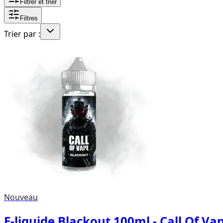
Filtrer et trier
Filtres
Trier par :
Nouveau
E-liquide Blackout 100ml - Call Of Va