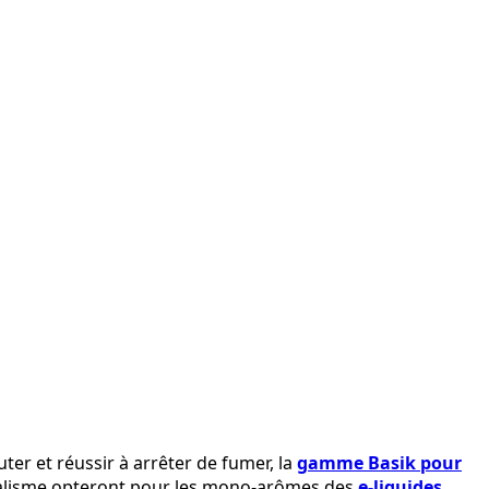
ter et réussir à arrêter de fumer, la
gamme Basik pour
 réalisme opteront pour les mono-arômes des
e-liquides