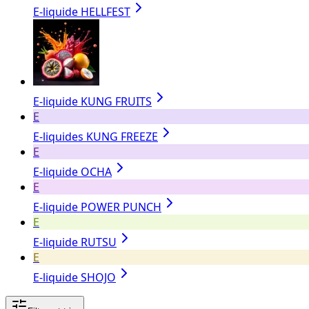
E-liquide HELLFEST
E-liquide KUNG FRUITS
E
E-liquides KUNG FREEZE
E
E-liquide OCHA
E
E-liquide POWER PUNCH
E
E-liquide RUTSU
E
E-liquide SHOJO