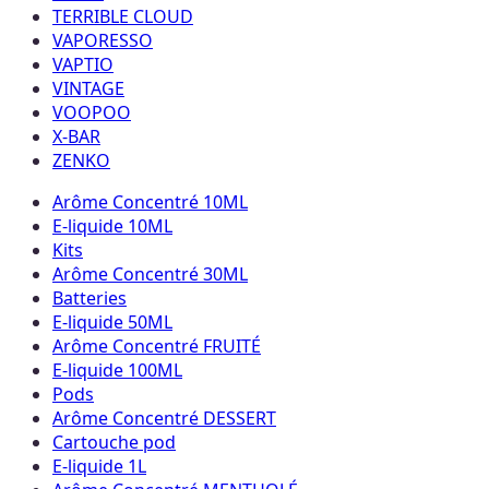
TERRIBLE CLOUD
VAPORESSO
VAPTIO
VINTAGE
VOOPOO
X-BAR
ZENKO
Arôme Concentré 10ML
E-liquide 10ML
Kits
Arôme Concentré 30ML
Batteries
E-liquide 50ML
Arôme Concentré FRUITÉ
E-liquide 100ML
Pods
Arôme Concentré DESSERT
Cartouche pod
E-liquide 1L