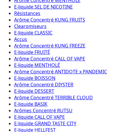
Arôme Concentré MENTHOLÉ
E-liquide SEL DE NICOTINE
Résistances
Arôme Concentré KUNG FRUITS
Clearomiseurs
E-liquide CLASSIC
Accus
Arôme Concentré KUNG FREEZE
E-liquide FRUITÉ
Arôme Concentré CALL OF VAPE
E-liquide MENTHOLÉ
Arôme Concentré ANTIDOTE x PANDEMIC
E-liquide BOISSON
Arôme Concentré DIYSTER
E-liquide DESSERT
Arôme Concentré TERRIBLE CLOUD
E-liquide BASIK
Arômes Concentré RUTSU
E-liquide CALL OF VAPE
E-liquide GRAND TASTE CITY
E-liquide HELLFEST