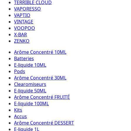
TERRIBLE CLOUD
VAPORESSO
VAPTIO
VINTAGE
VOOPOO
X-BAR
ZENKO
Arôme Concentré 10ML
Batteries
E-liquide 10ML
Pods
Arôme Concentré 30ML
Clearomiseurs
E-liquide 50ML
Arôme Concentré FRUITÉ
E-liquide 100ML
Kits
Accus
Arôme Concentré DESSERT
E-liquide 1L