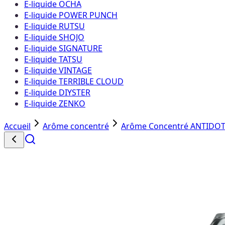
E-liquide OCHA
E-liquide POWER PUNCH
E-liquide RUTSU
E-liquide SHOJO
E-liquide SIGNATURE
E-liquide TATSU
E-liquide VINTAGE
E-liquide TERRIBLE CLOUD
E-liquide DIYSTER
E-liquide ZENKO
Accueil
Arôme concentré
Arôme Concentré ANTIDOT