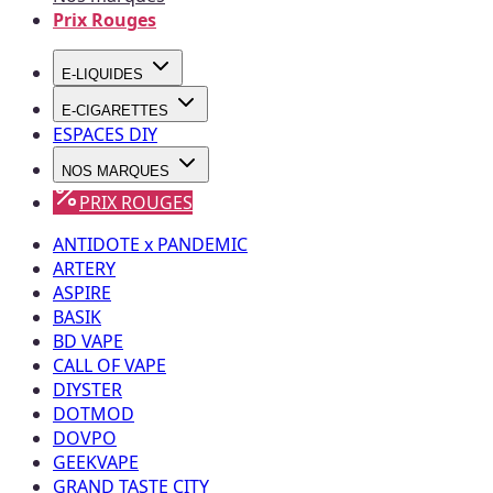
Prix Rouges
E-LIQUIDES
E-CIGARETTES
ESPACES DIY
NOS MARQUES
PRIX ROUGES
ANTIDOTE x PANDEMIC
ARTERY
ASPIRE
BASIK
BD VAPE
CALL OF VAPE
DIYSTER
DOTMOD
DOVPO
GEEKVAPE
GRAND TASTE CITY