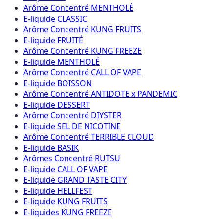
Arôme Concentré MENTHOLÉ
E-liquide CLASSIC
Arôme Concentré KUNG FRUITS
E-liquide FRUITÉ
Arôme Concentré KUNG FREEZE
E-liquide MENTHOLÉ
Arôme Concentré CALL OF VAPE
E-liquide BOISSON
Arôme Concentré ANTIDOTE x PANDEMIC
E-liquide DESSERT
Arôme Concentré DIYSTER
E-liquide SEL DE NICOTINE
Arôme Concentré TERRIBLE CLOUD
E-liquide BASIK
Arômes Concentré RUTSU
E-liquide CALL OF VAPE
E-liquide GRAND TASTE CITY
E-liquide HELLFEST
E-liquide KUNG FRUITS
E-liquides KUNG FREEZE