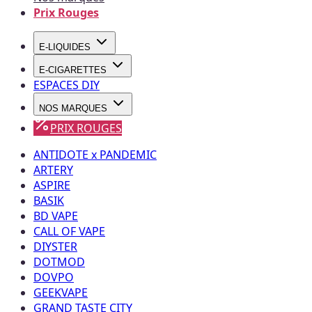
Prix Rouges
E-LIQUIDES
E-CIGARETTES
ESPACES DIY
NOS MARQUES
PRIX ROUGES
ANTIDOTE x PANDEMIC
ARTERY
ASPIRE
BASIK
BD VAPE
CALL OF VAPE
DIYSTER
DOTMOD
DOVPO
GEEKVAPE
GRAND TASTE CITY