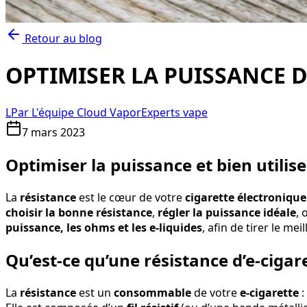
Retour au blog
OPTIMISER LA PUISSANCE D
L
Par
L'équipe Cloud Vapor
Experts vape
7 mars 2023
Optimiser la puissance et bien utilise
La
résistance
est le cœur de votre
cigarette électronique
choisir la bonne résistance
,
régler la puissance idéale
,
puissance, les ohms et les e-liquides
, afin de tirer le mei
Qu’est-ce qu’une résistance d’e-cigaret
La
résistance
est un
consommable
de votre
e-cigarette
: