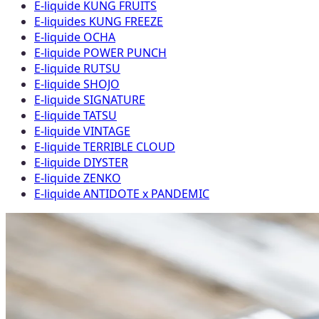
E-liquide KUNG FRUITS
E-liquides KUNG FREEZE
E-liquide OCHA
E-liquide POWER PUNCH
E-liquide RUTSU
E-liquide SHOJO
E-liquide SIGNATURE
E-liquide TATSU
E-liquide VINTAGE
E-liquide TERRIBLE CLOUD
E-liquide DIYSTER
E-liquide ZENKO
E-liquide ANTIDOTE x PANDEMIC