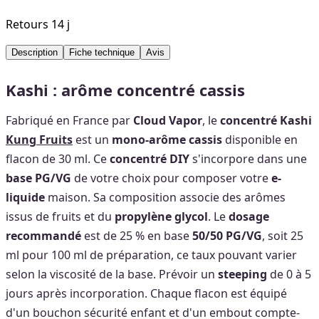
Retours 14 j
Description
Fiche technique
Avis
Kashi : arôme concentré cassis
Fabriqué en France par
Cloud Vapor
, le
concentré Kashi
Kung Fruits
est un
mono-arôme cassis
disponible en
flacon de 30 ml. Ce
concentré DIY
s'incorpore dans une
base PG/VG
de votre choix pour composer votre
e-
liquide
maison. Sa composition associe des arômes
issus de fruits et du
propylène glycol
. Le
dosage
recommandé
est de 25 % en base
50/50 PG/VG
, soit 25
ml pour 100 ml de préparation, ce taux pouvant varier
selon la viscosité de la base. Prévoir un
steeping
de 0 à 5
jours après incorporation. Chaque flacon est équipé
d'un bouchon sécurité enfant et d'un embout compte-