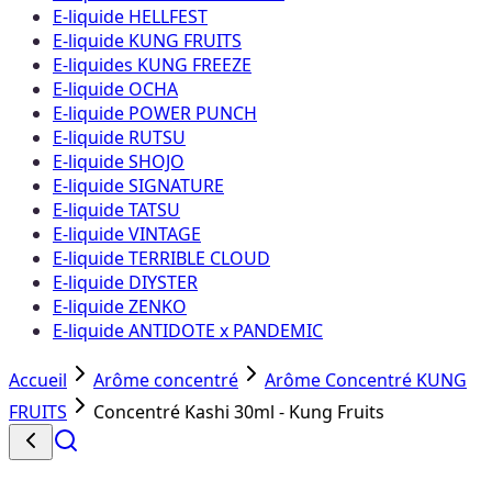
E-liquide HELLFEST
E-liquide KUNG FRUITS
E-liquides KUNG FREEZE
E-liquide OCHA
E-liquide POWER PUNCH
E-liquide RUTSU
E-liquide SHOJO
E-liquide SIGNATURE
E-liquide TATSU
E-liquide VINTAGE
E-liquide TERRIBLE CLOUD
E-liquide DIYSTER
E-liquide ZENKO
E-liquide ANTIDOTE x PANDEMIC
Accueil
Arôme concentré
Arôme Concentré KUNG
FRUITS
Concentré Kashi 30ml - Kung Fruits