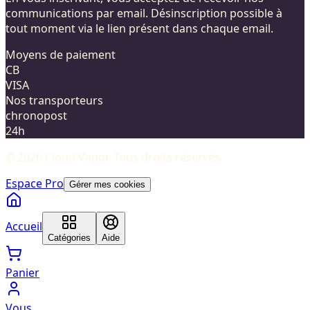
communications par email. Désinscription possible à
tout moment via le lien présent dans chaque email.
Moyens de paiement
CB
VISA
Nos transporteurs
chronopost
24h
©
2026
Cloud Vapor
. Tous droits réservés.
Espace Pro
Gérer mes cookies
Accueil
Catégories
Aide
Panier
Vous