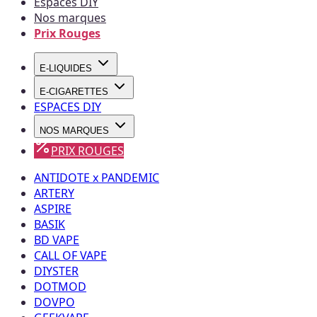
Espaces DIY
Nos marques
Prix Rouges
E-LIQUIDES
E-CIGARETTES
ESPACES DIY
NOS MARQUES
PRIX ROUGES
ANTIDOTE x PANDEMIC
ARTERY
ASPIRE
BASIK
BD VAPE
CALL OF VAPE
DIYSTER
DOTMOD
DOVPO