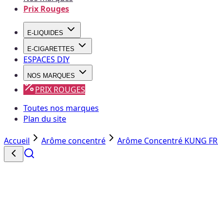
Prix Rouges
E-LIQUIDES
E-CIGARETTES
ESPACES DIY
NOS MARQUES
PRIX ROUGES
Toutes nos marques
Plan du site
Accueil
Arôme concentré
Arôme Concentré KUNG FR