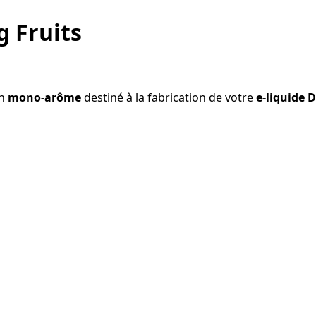
g Fruits
un
mono-arôme
destiné à la fabrication de votre
e-liquide 