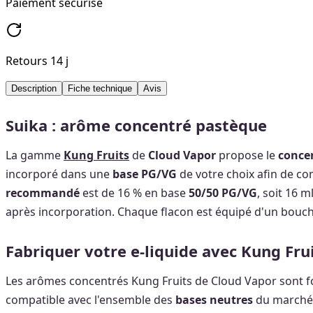
Paiement sécurisé
Retours 14 j
Description
Fiche technique
Avis
Suika : arôme concentré pastèque
La gamme
Kung Fruits
de
Cloud Vapor
propose le
conce
incorporé dans une
base PG/VG
de votre choix afin de c
recommandé
est de 16 % en base
50/50 PG/VG
, soit 16 
après incorporation. Chaque flacon est équipé d'un bouc
Fabriquer votre e-liquide avec Kung Fru
Les arômes concentrés Kung Fruits de Cloud Vapor sont fo
compatible avec l'ensemble des
bases neutres
du marché,