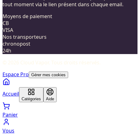
tout moment via le lien présent dans chaque email.
Moyens de paiement
CB
VISA
Nos transporteurs
chronopost
24h
©
2026
Cloud Vapor
. Tous droits réservés.
Espace Pro
Gérer mes cookies
Accueil
Catégories
Aide
Panier
Vous