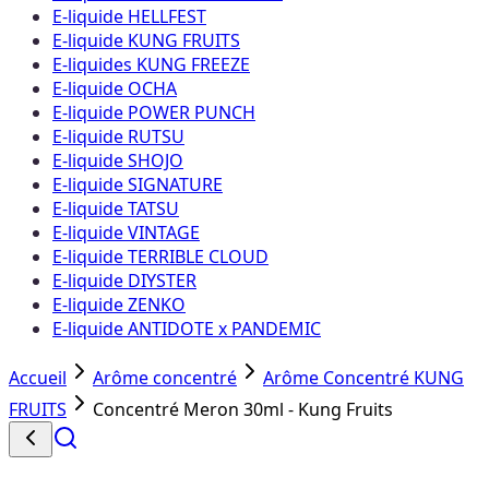
E-liquide HELLFEST
E-liquide KUNG FRUITS
E-liquides KUNG FREEZE
E-liquide OCHA
E-liquide POWER PUNCH
E-liquide RUTSU
E-liquide SHOJO
E-liquide SIGNATURE
E-liquide TATSU
E-liquide VINTAGE
E-liquide TERRIBLE CLOUD
E-liquide DIYSTER
E-liquide ZENKO
E-liquide ANTIDOTE x PANDEMIC
Accueil
Arôme concentré
Arôme Concentré KUNG
FRUITS
Concentré Meron 30ml - Kung Fruits