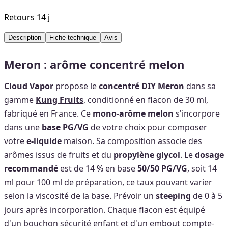
Retours 14 j
Description
Fiche technique
Avis
Meron : arôme concentré melon
Cloud Vapor
propose le
concentré DIY Meron
dans sa
gamme
Kung Fruits
, conditionné en flacon de 30 ml,
fabriqué en France. Ce
mono-arôme melon
s'incorpore
dans une
base PG/VG
de votre choix pour composer
votre
e-liquide
maison. Sa composition associe des
arômes issus de fruits et du
propylène glycol
. Le
dosage
recommandé
est de 14 % en base
50/50 PG/VG
, soit 14
ml pour 100 ml de préparation, ce taux pouvant varier
selon la viscosité de la base. Prévoir un
steeping
de 0 à 5
jours après incorporation. Chaque flacon est équipé
d'un bouchon sécurité enfant et d'un embout compte-