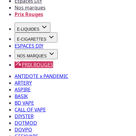
Espaces DIY
Nos marques
Prix Rouges
E-LIQUIDES
E-CIGARETTES
ESPACES DIY
NOS MARQUES
PRIX ROUGES
ANTIDOTE x PANDEMIC
ARTERY
ASPIRE
BASIK
BD VAPE
CALL OF VAPE
DIYSTER
DOTMOD
DOVPO