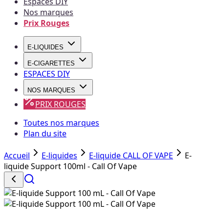
Espaces DIY
Nos marques
Prix Rouges
E-LIQUIDES
E-CIGARETTES
ESPACES DIY
NOS MARQUES
PRIX ROUGES
Toutes nos marques
Plan du site
Accueil
E-liquides
E-liquide CALL OF VAPE
E-
liquide Support 100ml - Call Of Vape