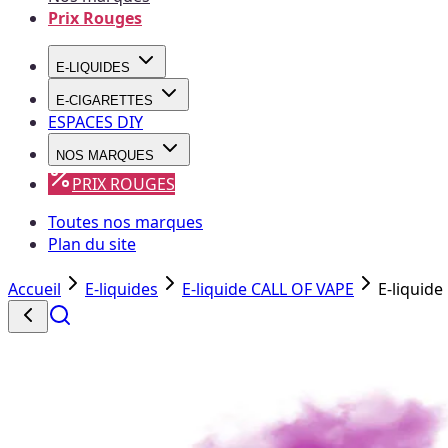
Prix Rouges
E-LIQUIDES
E-CIGARETTES
ESPACES DIY
NOS MARQUES
PRIX ROUGES
Toutes nos marques
Plan du site
Accueil
E-liquides
E-liquide CALL OF VAPE
E-liquide