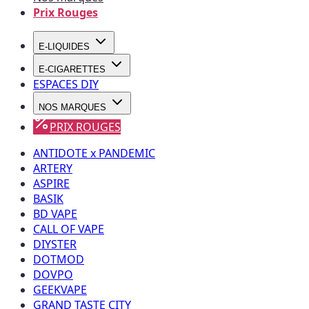
Prix Rouges
E-LIQUIDES
E-CIGARETTES
ESPACES DIY
NOS MARQUES
PRIX ROUGES
ANTIDOTE x PANDEMIC
ARTERY
ASPIRE
BASIK
BD VAPE
CALL OF VAPE
DIYSTER
DOTMOD
DOVPO
GEEKVAPE
GRAND TASTE CITY