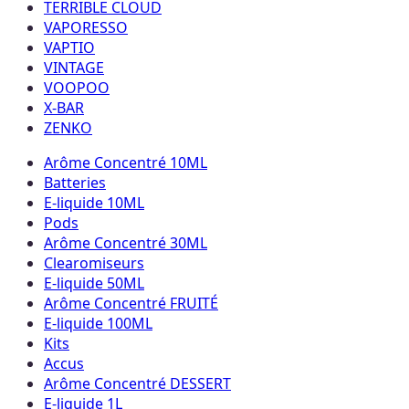
TERRIBLE CLOUD
VAPORESSO
VAPTIO
VINTAGE
VOOPOO
X-BAR
ZENKO
Arôme Concentré 10ML
Batteries
E-liquide 10ML
Pods
Arôme Concentré 30ML
Clearomiseurs
E-liquide 50ML
Arôme Concentré FRUITÉ
E-liquide 100ML
Kits
Accus
Arôme Concentré DESSERT
E-liquide 1L