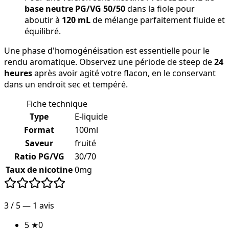
base neutre PG/VG 50/50
dans la fiole pour
aboutir à
120 mL
de mélange parfaitement fluide et
équilibré.
Une phase d'homogénéisation est essentielle pour le
rendu aromatique. Observez une période de steep de
24
heures
après avoir agité votre flacon, en le conservant
dans un endroit sec et tempéré.
Fiche technique
Type
E-liquide
Format
100ml
Saveur
fruité
Ratio PG/VG
30/70
Taux de nicotine
0mg
3
/ 5 —
1
avis
5
★
0