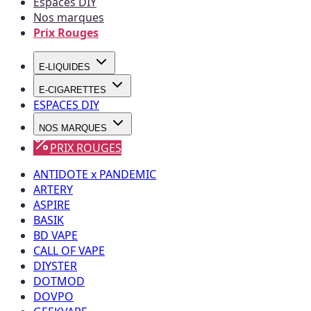
Espaces DIY
Nos marques
Prix Rouges
E-LIQUIDES
E-CIGARETTES
ESPACES DIY
NOS MARQUES
PRIX ROUGES
ANTIDOTE x PANDEMIC
ARTERY
ASPIRE
BASIK
BD VAPE
CALL OF VAPE
DIYSTER
DOTMOD
DOVPO