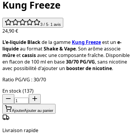
Kung Freeze
3
/ 5
·
1
avis
24,90 €
L'e-liquide Black
de la gamme
Kung Freeze
est un
e-
liquide
au format
Shake & Vape
. Son arôme associe
mûre
et
cassis
avec une composante fraîche. Disponible
en flacon de 100 ml en base
30/70 PG/VG
, sans nicotine
avec possibilité d'ajouter un
booster de nicotine
.
Ratio PG/VG :
30/70
En stock (137)
Ajouter
Ajouter au panier
Livraison rapide