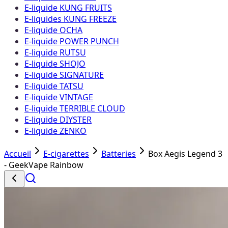
E-liquide KUNG FRUITS
E-liquides KUNG FREEZE
E-liquide OCHA
E-liquide POWER PUNCH
E-liquide RUTSU
E-liquide SHOJO
E-liquide SIGNATURE
E-liquide TATSU
E-liquide VINTAGE
E-liquide TERRIBLE CLOUD
E-liquide DIYSTER
E-liquide ZENKO
Accueil
E-cigarettes
Batteries
Box Aegis Legend 3
- GeekVape Rainbow