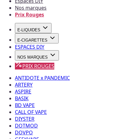
Espaces DIY
Nos marques
Prix Rouges
E-LIQUIDES
E-CIGARETTES
ESPACES DIY
NOS MARQUES
PRIX ROUGES
ANTIDOTE x PANDEMIC
ARTERY
ASPIRE
BASIK
BD VAPE
CALL OF VAPE
DIYSTER
DOTMOD
DOVPO