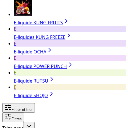
E-liquide KUNG FRUITS
E
E-liquides KUNG FREEZE
E
E-liquide OCHA
E
E-liquide POWER PUNCH
E
E-liquide RUTSU
E
E-liquide SHOJO
Filtrer et trier
Filtres
Trier par :