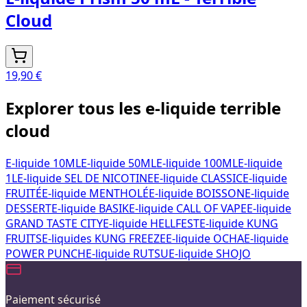
Cloud
19,90 €
Explorer tous les e-liquide terrible
cloud
E-liquide 10ML
E-liquide 50ML
E-liquide 100ML
E-liquide
1L
E-liquide SEL DE NICOTINE
E-liquide CLASSIC
E-liquide
FRUITÉ
E-liquide MENTHOLÉ
E-liquide BOISSON
E-liquide
DESSERT
E-liquide BASIK
E-liquide CALL OF VAPE
E-liquide
GRAND TASTE CITY
E-liquide HELLFEST
E-liquide KUNG
FRUITS
E-liquides KUNG FREEZE
E-liquide OCHA
E-liquide
POWER PUNCH
E-liquide RUTSU
E-liquide SHOJO
Paiement sécurisé