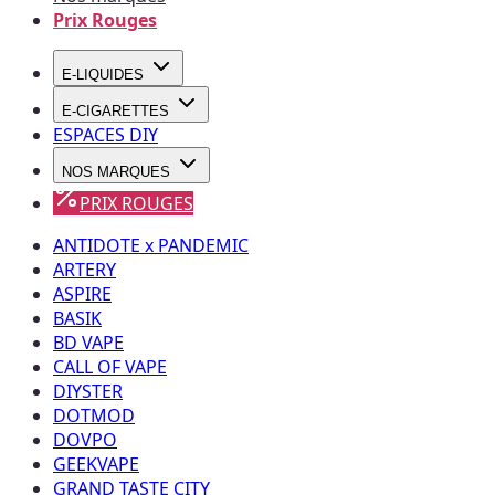
Prix Rouges
E-LIQUIDES
E-CIGARETTES
ESPACES DIY
NOS MARQUES
PRIX ROUGES
ANTIDOTE x PANDEMIC
ARTERY
ASPIRE
BASIK
BD VAPE
CALL OF VAPE
DIYSTER
DOTMOD
DOVPO
GEEKVAPE
GRAND TASTE CITY