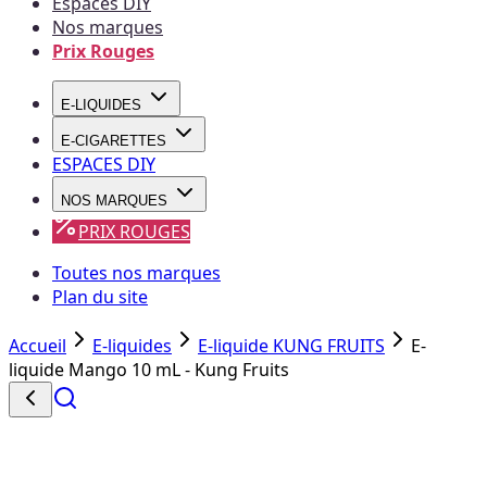
Espaces DIY
Nos marques
Prix Rouges
E-LIQUIDES
E-CIGARETTES
ESPACES DIY
NOS MARQUES
PRIX ROUGES
Toutes nos marques
Plan du site
Accueil
E-liquides
E-liquide KUNG FRUITS
E-
liquide Mango 10 mL - Kung Fruits