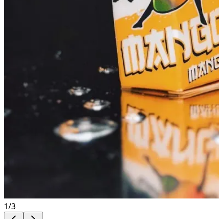
1
/
3