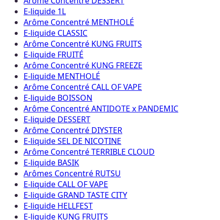
Arôme Concentré DESSERT
E-liquide 1L
Arôme Concentré MENTHOLÉ
E-liquide CLASSIC
Arôme Concentré KUNG FRUITS
E-liquide FRUITÉ
Arôme Concentré KUNG FREEZE
E-liquide MENTHOLÉ
Arôme Concentré CALL OF VAPE
E-liquide BOISSON
Arôme Concentré ANTIDOTE x PANDEMIC
E-liquide DESSERT
Arôme Concentré DIYSTER
E-liquide SEL DE NICOTINE
Arôme Concentré TERRIBLE CLOUD
E-liquide BASIK
Arômes Concentré RUTSU
E-liquide CALL OF VAPE
E-liquide GRAND TASTE CITY
E-liquide HELLFEST
E-liquide KUNG FRUITS