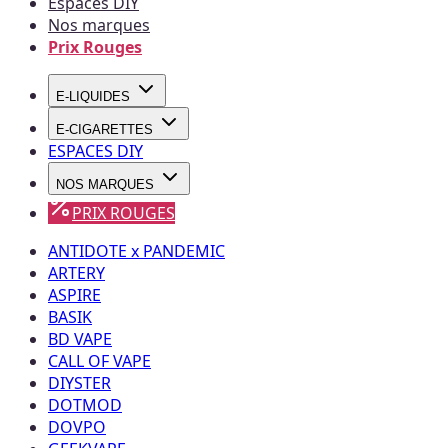
Espaces DIY
Nos marques
Prix Rouges
E-LIQUIDES
E-CIGARETTES
ESPACES DIY
NOS MARQUES
PRIX ROUGES
ANTIDOTE x PANDEMIC
ARTERY
ASPIRE
BASIK
BD VAPE
CALL OF VAPE
DIYSTER
DOTMOD
DOVPO