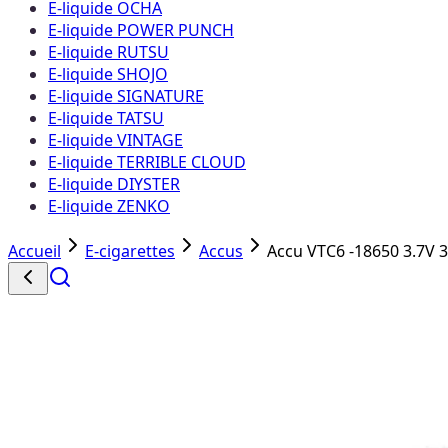
E-liquide OCHA
E-liquide POWER PUNCH
E-liquide RUTSU
E-liquide SHOJO
E-liquide SIGNATURE
E-liquide TATSU
E-liquide VINTAGE
E-liquide TERRIBLE CLOUD
E-liquide DIYSTER
E-liquide ZENKO
Accueil
E-cigarettes
Accus
Accu VTC6 -18650 3.7V