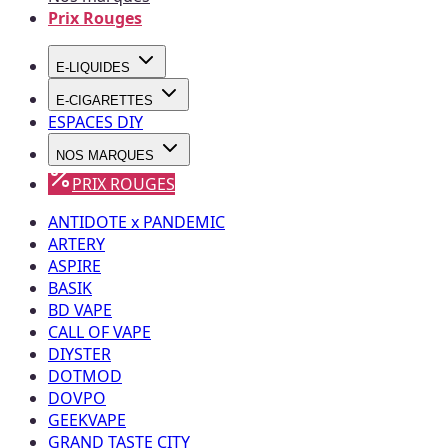
Prix Rouges
E-LIQUIDES
E-CIGARETTES
ESPACES DIY
NOS MARQUES
PRIX ROUGES
ANTIDOTE x PANDEMIC
ARTERY
ASPIRE
BASIK
BD VAPE
CALL OF VAPE
DIYSTER
DOTMOD
DOVPO
GEEKVAPE
GRAND TASTE CITY