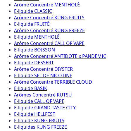
Arôme Concentré MENTHOLÉ
E-liquide CLASSIC
Arôme Concentré KUNG FRUITS
E-liquide FRUITÉ
Arôme Concentré KUNG FREEZE
E-liquide MENTHOLÉ
Arôme Concentré CALL OF VAPE
E-liquide BOISSON
Arôme Concentré ANTIDOTE x PANDEMIC
E-liquide DESSERT
Arôme Concentré DIYSTER
E-liquide SEL DE NICOTINE
Arôme Concentré TERRIBLE CLOUD
E-liquide BASIK
Arômes Concentré RUTSU
E-liquide CALL OF VAPE
E-liquide GRAND TASTE CITY
E-liquide HELLFEST
E-liquide KUNG FRUITS
E-liquides KUNG FREEZE