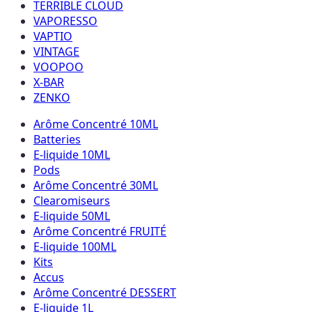
TERRIBLE CLOUD
VAPORESSO
VAPTIO
VINTAGE
VOOPOO
X-BAR
ZENKO
Arôme Concentré 10ML
Batteries
E-liquide 10ML
Pods
Arôme Concentré 30ML
Clearomiseurs
E-liquide 50ML
Arôme Concentré FRUITÉ
E-liquide 100ML
Kits
Accus
Arôme Concentré DESSERT
E-liquide 1L