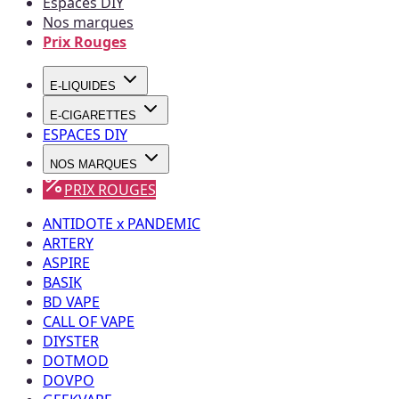
Espaces DIY
Nos marques
Prix Rouges
E-LIQUIDES
E-CIGARETTES
ESPACES DIY
NOS MARQUES
PRIX ROUGES
ANTIDOTE x PANDEMIC
ARTERY
ASPIRE
BASIK
BD VAPE
CALL OF VAPE
DIYSTER
DOTMOD
DOVPO