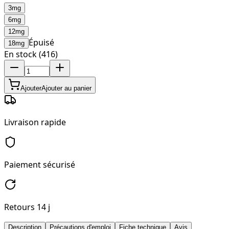
3mg
6mg
12mg
Épuisé
18mg
En stock (416)
Ajouter
Ajouter au panier
Livraison rapide
Paiement sécurisé
Retours 14 j
Description
Précautions d'emploi
Fiche technique
Avis