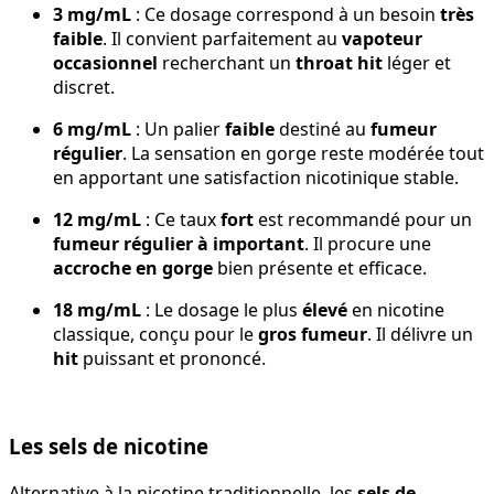
3 mg/mL
: Ce dosage correspond à un besoin
très
faible
. Il convient parfaitement au
vapoteur
occasionnel
recherchant un
throat hit
léger et
discret.
6 mg/mL
: Un palier
faible
destiné au
fumeur
régulier
. La sensation en gorge reste modérée tout
en apportant une satisfaction nicotinique stable.
12 mg/mL
: Ce taux
fort
est recommandé pour un
fumeur régulier à important
. Il procure une
accroche en gorge
bien présente et efficace.
18 mg/mL
: Le dosage le plus
élevé
en nicotine
classique, conçu pour le
gros fumeur
. Il délivre un
hit
puissant et prononcé.
Les sels de nicotine
Alternative à la nicotine traditionnelle, les
sels de