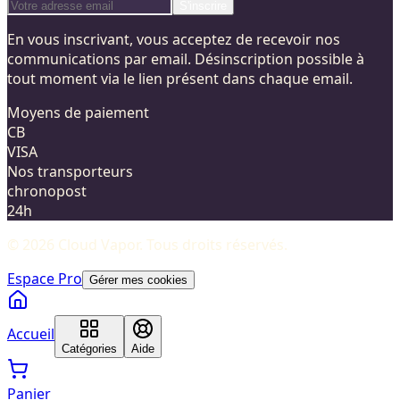
S'inscrire
En vous inscrivant, vous acceptez de recevoir nos
communications par email. Désinscription possible à
tout moment via le lien présent dans chaque email.
Moyens de paiement
CB
VISA
Nos transporteurs
chronopost
24h
©
2026
Cloud Vapor
. Tous droits réservés.
Espace Pro
Gérer mes cookies
Accueil
Catégories
Aide
Panier