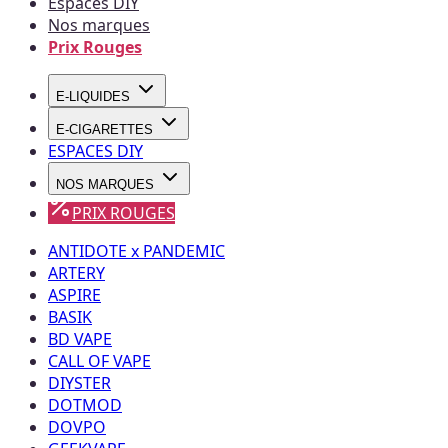
Espaces DIY
Nos marques
Prix Rouges
E-LIQUIDES
E-CIGARETTES
ESPACES DIY
NOS MARQUES
PRIX ROUGES
ANTIDOTE x PANDEMIC
ARTERY
ASPIRE
BASIK
BD VAPE
CALL OF VAPE
DIYSTER
DOTMOD
DOVPO