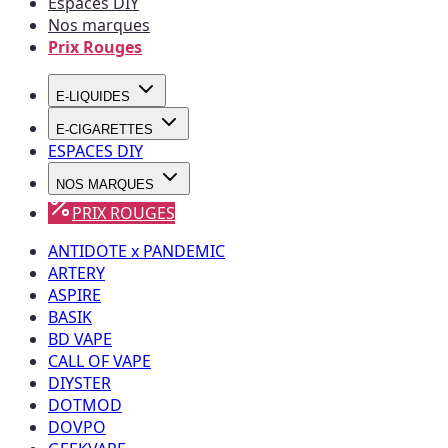
Espaces DIY
Nos marques
Prix Rouges
E-LIQUIDES
E-CIGARETTES
ESPACES DIY
NOS MARQUES
PRIX ROUGES
ANTIDOTE x PANDEMIC
ARTERY
ASPIRE
BASIK
BD VAPE
CALL OF VAPE
DIYSTER
DOTMOD
DOVPO