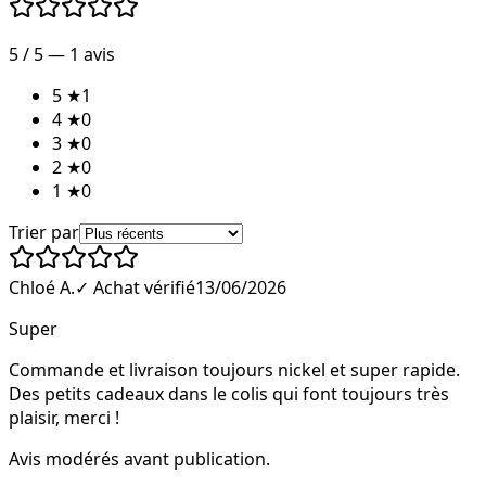
5
/ 5 —
1
avis
5
★
1
4
★
0
3
★
0
2
★
0
1
★
0
Trier par
Chloé A.
✓ Achat vérifié
13/06/2026
Super
Commande et livraison toujours nickel et super rapide.
Des petits cadeaux dans le colis qui font toujours très
plaisir, merci !
Avis modérés avant publication.