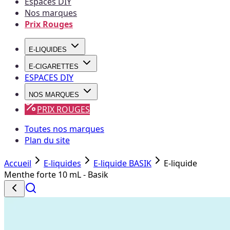
Espaces DIY
Nos marques
Prix Rouges
E-LIQUIDES
E-CIGARETTES
ESPACES DIY
NOS MARQUES
PRIX ROUGES
Toutes nos marques
Plan du site
Accueil
E-liquides
E-liquide BASIK
E-liquide
Menthe forte 10 mL - Basik