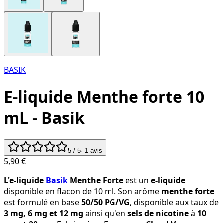
BASIK
E-liquide Menthe forte 10
mL - Basik
5
/ 5
·
1
avis
5,90 €
L'e-liquide
Basik
Menthe Forte
est un
e-liquide
disponible en flacon de 10 ml. Son arôme
menthe forte
est formulé en base
50/50 PG/VG
, disponible aux taux de
3 mg, 6 mg et 12 mg
ainsi qu'en
sels de nicotine
à
10