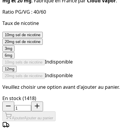
mg et 20 mg
. Fabriqué en France par
Cloud Vapor
.
Ratio PG/VG :
40/60
Taux de nicotine
10mg sel de nicotine
20mg sel de nicotine
3mg
6mg
Indisponible
10mg sels de nicotine
12mg
Indisponible
20mg sels de nicotine
Veuillez choisir une option avant d'ajouter au panier.
En stock (1418)
Ajouter
Ajouter au panier