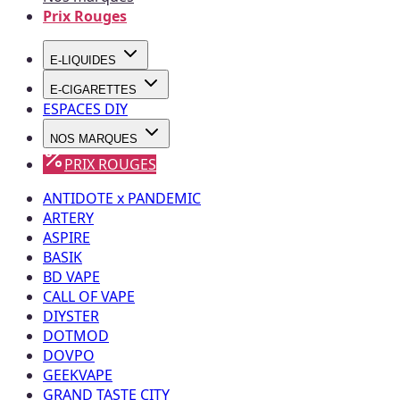
Prix Rouges
E-LIQUIDES
E-CIGARETTES
ESPACES DIY
NOS MARQUES
PRIX ROUGES
ANTIDOTE x PANDEMIC
ARTERY
ASPIRE
BASIK
BD VAPE
CALL OF VAPE
DIYSTER
DOTMOD
DOVPO
GEEKVAPE
GRAND TASTE CITY