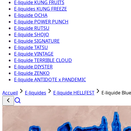
E-liquide KUNG FRUITS
E-liquides KUNG FREEZE
E-liquide OCHA
E-liquide POWER PUNCH
E-liquide RUTSU
E-liquide SHOJO
E-liquide SIGNATURE
E-liquide TATSU
E-liquide VINTAGE
E-liquide TERRIBLE CLOUD
E-liquide DIYSTER
E-liquide ZENKO
E-liquide ANTIDOTE x PANDEMIC
Accueil
E-liquides
E-liquide HELLFEST
E-liquide Blu