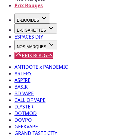
Prix Rouges
E-LIQUIDES
E-CIGARETTES
ESPACES DIY
NOS MARQUES
PRIX ROUGES
ANTIDOTE x PANDEMIC
ARTERY
ASPIRE
BASIK
BD VAPE
CALL OF VAPE
DIYSTER
DOTMOD
DOVPO
GEEKVAPE
GRAND TASTE CITY