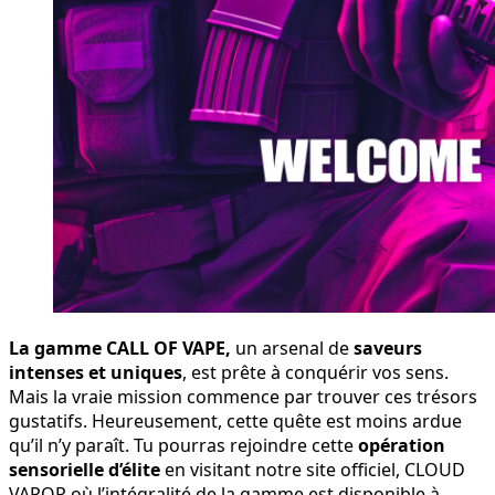
La gamme CALL OF VAPE,
un arsenal de
saveurs
intenses et uniques
, est prête à conquérir vos sens.
Mais la vraie mission commence par trouver ces
trésors
gustatifs.
Heureusement, cette quête est moins ardue
qu’il n’y paraît. Tu pourras
rejoindre cette
opération
sensorielle
d’élite
en visitant
notre site officiel, CLOUD
VAPOR
où l’intégralité de la
gamme
est disponible à