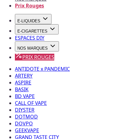
Prix Rouges
E-LIQUIDES
E-CIGARETTES
ESPACES DIY
NOS MARQUES
PRIX ROUGES
ANTIDOTE x PANDEMIC
ARTERY
ASPIRE
BASIK
BD VAPE
CALL OF VAPE
DIYSTER
DOTMOD
DOVPO
GEEKVAPE
GRAND TASTE CITY