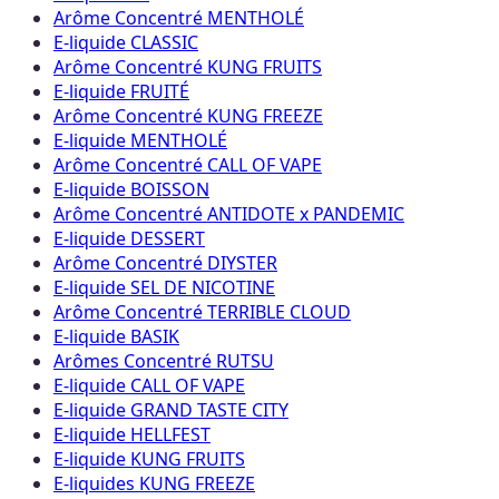
Arôme Concentré MENTHOLÉ
E-liquide CLASSIC
Arôme Concentré KUNG FRUITS
E-liquide FRUITÉ
Arôme Concentré KUNG FREEZE
E-liquide MENTHOLÉ
Arôme Concentré CALL OF VAPE
E-liquide BOISSON
Arôme Concentré ANTIDOTE x PANDEMIC
E-liquide DESSERT
Arôme Concentré DIYSTER
E-liquide SEL DE NICOTINE
Arôme Concentré TERRIBLE CLOUD
E-liquide BASIK
Arômes Concentré RUTSU
E-liquide CALL OF VAPE
E-liquide GRAND TASTE CITY
E-liquide HELLFEST
E-liquide KUNG FRUITS
E-liquides KUNG FREEZE