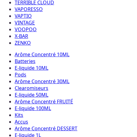
TERRIBLE CLOUD
VAPORESSO
VAPTIO
VINTAGE
VOOPOO
X-BAR
ZENKO
Arôme Concentré 10ML
Batteries
E-liquide 10ML
Pods
Arôme Concentré 30ML
Clearomiseurs
E-liquide 50ML
Arôme Concentré FRUITÉ
E-liquide 100ML
Kits
Accus
Arôme Concentré DESSERT
E-liquide 1L