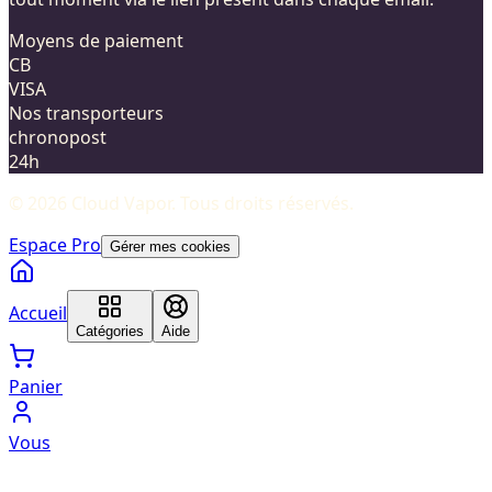
Moyens de paiement
CB
VISA
Nos transporteurs
chronopost
24h
©
2026
Cloud Vapor
. Tous droits réservés.
Espace Pro
Gérer mes cookies
Accueil
Catégories
Aide
Panier
Vous