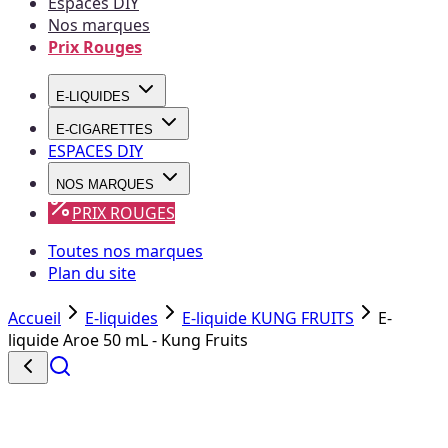
Espaces DIY
Nos marques
Prix Rouges
E-LIQUIDES
E-CIGARETTES
ESPACES DIY
NOS MARQUES
PRIX ROUGES
Toutes nos marques
Plan du site
Accueil
E-liquides
E-liquide KUNG FRUITS
E-
liquide Aroe 50 mL - Kung Fruits