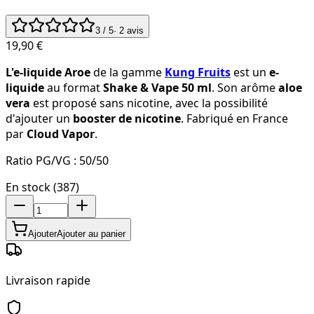
3
/ 5
·
2
avis
19,90 €
L'e-liquide Aroe
de la gamme
Kung Fruits
est un
e-
liquide
au format
Shake & Vape 50 ml
. Son arôme
aloe
vera
est proposé sans nicotine, avec la possibilité
d'ajouter un
booster de nicotine
. Fabriqué en France
par
Cloud Vapor
.
Ratio PG/VG :
50/50
En stock (387)
Ajouter
Ajouter au panier
Livraison rapide